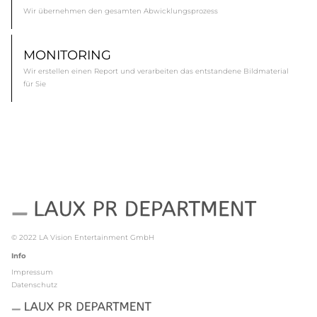
Wir übernehmen den gesamten Abwicklungsprozess
MONITORING
Wir erstellen einen Report und verarbeiten das entstandene Bildmaterial
für Sie
© 2022
LA Vision Entertainment GmbH
Info
Impressum
Datenschutz